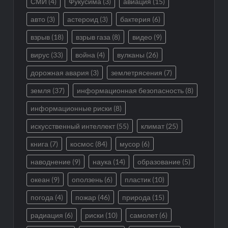
СМИ
(4)
Фукусима
(3)
авиация
(15)
авто
(3)
астероид
(3)
бактерия
(6)
взрыв
(18)
взрыв газа
(8)
видео
(9)
вирус
(33)
война
(4)
вулканы
(26)
дорожная авария
(3)
землетрясения
(7)
земля
(37)
информационная безопасность
(8)
информационные риски
(8)
искусственный интеллект
(55)
климат
(25)
книга
(7)
космос
(84)
мусор
(6)
наводнение
(9)
наука
(14)
образование
(5)
океан
(9)
оползень
(6)
пластик
(10)
погода
(4)
пожар
(46)
природа
(15)
радиация
(6)
риски
(10)
самолет
(6)