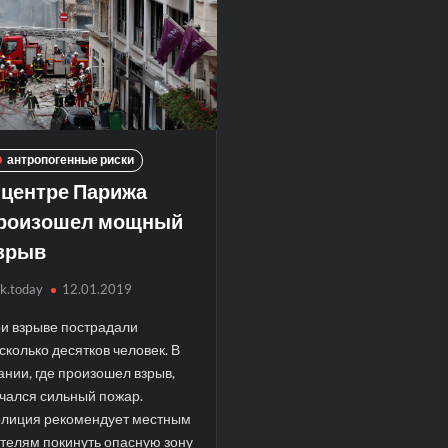
антропогенные риски
 центре Парижа
роизошел мощный
зрыв
sk.today
12.01.2019
и взрыве пострадали
сколько десятков человек. В
ании, где произошел взрыв,
чался сильный пожар.
лиция рекомендует местным
телям покинуть опасную зону