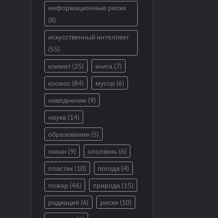
информационные риски
(8)
искусственный интеллект
(55)
климат
(25)
книга
(7)
космос
(84)
мусор
(6)
наводнение
(9)
наука
(14)
образование
(5)
океан
(9)
оползень
(6)
пластик
(10)
погода
(4)
пожар
(46)
природа
(15)
радиация
(6)
риски
(10)