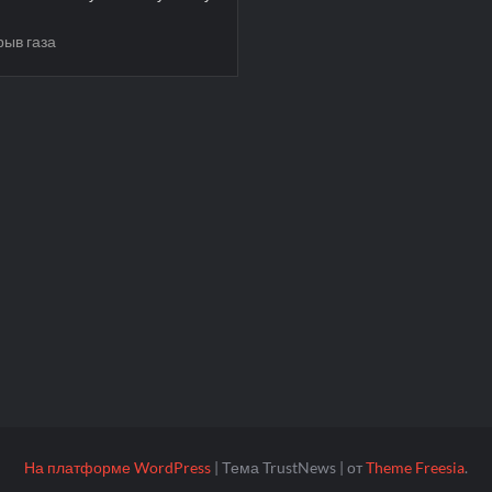
рыв газа
На платформе WordPress
|
Тема TrustNews
|
от
Theme Freesia
.