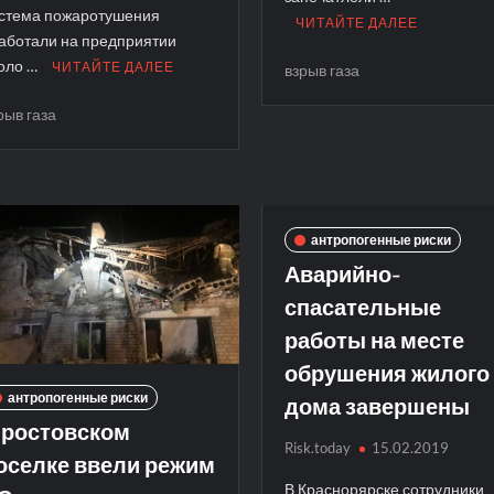
стема пожаротушения
ЧИТАЙТЕ ДАЛЕЕ
аботали на предприятии
оло …
ЧИТАЙТЕ ДАЛЕЕ
взрыв газа
рыв газа
антропогенные риски
Аварийно-
спасательные
работы на месте
обрушения жилого
дома завершены
антропогенные риски
 ростовском
Risk.today
15.02.2019
оселке ввели режим
В Краснорярске сотрудники