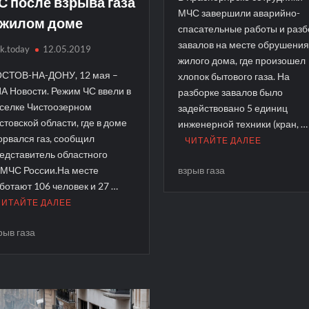
С после взрыва газа
МЧС завершили аварийно-
 жилом доме
спасательные работы и разб
завалов на месте обрушени
sk.today
12.05.2019
жилого дома, где произошел
СТОВ-НА-ДОНУ, 12 мая –
хлопок бытового газа. На
А Новости. Режим ЧС ввели в
разборке завалов было
селке Чистоозерном
задействовано 5 единиц
стовской области, где в доме
инженерной техники (кран, …
орвался газ, сообщил
ЧИТАЙТЕ ДАЛЕЕ
едставитель областного
МЧС России.На месте
взрыв газа
ботают 106 человек и 27 …
ЧИТАЙТЕ ДАЛЕЕ
рыв газа