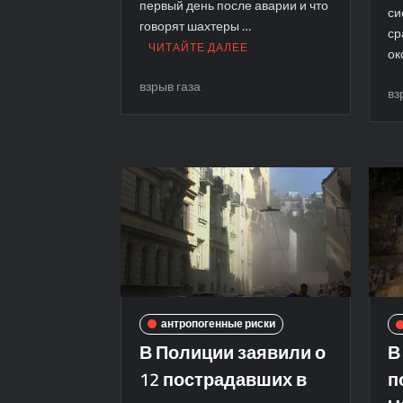
первый день после аварии и что
си
говорят шахтеры …
ср
ЧИТАЙТЕ ДАЛЕЕ
ок
взрыв газа
вз
антропогенные риски
В Полиции заявили о
В
12 пострадавших в
п