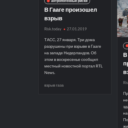
антропогенные риски
В Гааге произошел
взрыв
Risk.today
27.01.2019
ТАСС, 27 января. Три дома
разрушены при взрыве в Гааге
В
на западе Нидерландов. Об
этом в воскресенье сообщил
п
местный новостной портал RTL
в
News.
Ri
взрыв газа
Пр
не
зд
на
По
жи