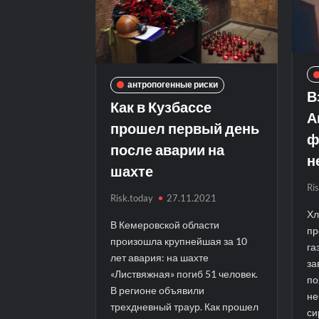
антропогенные риски
В
Как в Кузбассе
А
прошел первый день
ф
после аварии на
н
шахте
Ri
Risk.today
27.11.2021
Хл
В Кемеровской области
пр
произошла крупнейшая за 10
га
лет авария: на шахте
за
«Листвяжная» погиб 51 человек.
по
В регионе объявили
не
трехдневный траур. Как прошел
си