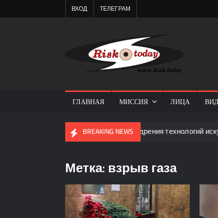
Перейти
ВХОД
ТЕЛЕГРАМ
к
содержимому
Ris
internat
expert
commun
ГЛАВНАЯ
МИССИЯ
ЛИЦА
ВИ
»: угрозы и риски ускоренного внедрения технологий искусствен
BREAKING NEWS
Метка:
взрыв газа