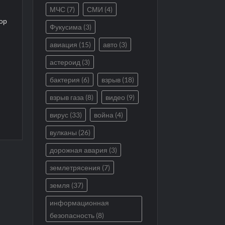
МЧС
(7)
СМИ
(4)
ор
Фукусима
(3)
я
авиация
(15)
авто
(3)
астероид
(3)
бактерия
(6)
взрыв
(18)
взрыв газа
(8)
видео
(9)
вирус
(33)
война
(4)
вулканы
(26)
дорожная авария
(3)
землетрясения
(7)
земля
(37)
информационная
безопасность
(8)