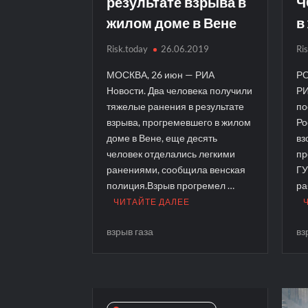
результате взрыва в
Ч
жилом доме в Вене
в
Risk.today
26.06.2019
Ri
МОСКВА, 26 июн — РИА
РО
Новости. Два человека получили
РИ
тяжелые ранения в результате
по
взрыва, прогремевшего в жилом
Ро
доме в Вене, еще десять
вз
человек отделались легкими
пр
ранениями, сообщила венская
ГУ
полиция.Взрыв прогремел …
ра
ЧИТАЙТЕ ДАЛЕЕ
взрыв газа
вз