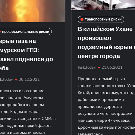
транспортные риски
В китайском Ухане
профессиональные риски
произошел
зрыв газа на
подземный взрыв 
мурском ГПЗ:
центре города
акел поднялся до
еба
Risk.today
23.05.2021
Предполагаемый взрыв
sk.today
08.10.2021
канализационного газа в Уха
опок газа и возгорание
Китай, привел к тому, что под
оизошли на Амурском
рабочими и прохожими
зоперерабатывающем
провалилась дорога, в
воде. Кадры пожара
результате чего пострадали 
явились в соцсетях и СМИ: в
меньшей мере 4 человека.
бо поднялся яркий факел.
Дорожные камеры полность
рена и автоматическая
запечатлели …