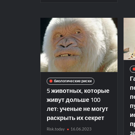
Г
биологические риски
п
5 животных, которые
п
живут дольше 100
п
лет: ученые не могут
и
раскрыть их секрет
п
Risk.today
16.06.2023
з