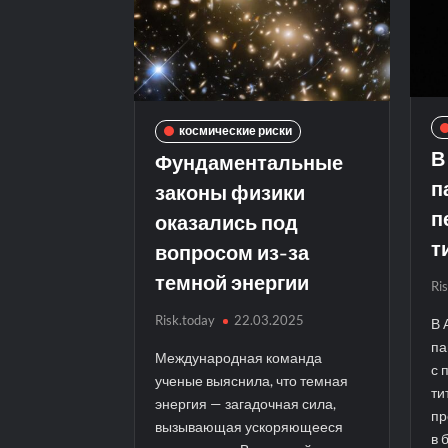
космические риски
В
Фундаментальные
п
законы физики
п
оказались под
т
вопросом из-за
темной энергии
Ri
Risk.today
22.03.2025
В 
па
Международная команда
с 
ученые выяснила, что темная
ти
энергия — загадочная сила,
пр
вызывающая ускоряющееся
в 