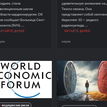
Сиднее, стала
удивительную аномалию на 
волюционным шагом
Тихого океана. Она
области кардиохирургии. Об
представляет собой скоплен
ом сообщает Больница Сент-
бериллия-10 — редкого
нсента (SVH). …
радионуклида, …
ЧИТАЙТЕ ДАЛЕЕ
ЧИТАЙТЕ ДАЛЕЕ
ука
наука
медицинские риски