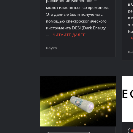
расширение Вселенной —
в 
может изменяться со временем.
ре
Эти данные были получены с
в 
помощью спектроскопического
эт
инструмента DESI (Dark Energy
Ви
…
ЧИТАЙТЕ ДАЛЕЕ
наука
на