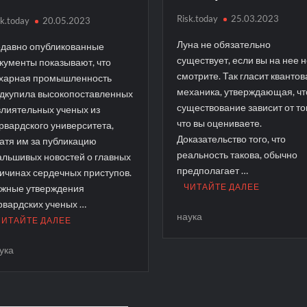
Risk.today
25.03.2023
sk.today
20.05.2023
Луна не обязательно
давно опубликованные
существует, если вы на нее 
кументы показывают, что
смотрите. Так гласит квантов
харная промышленность
механика, утверждающая, чт
дкупила высокопоставленных
существование зависит от то
влиятельных ученых из
что вы оцениваете.
рвардского университета,
Доказательство того, что
атя им за публикацию
реальность такова, обычно
льшивых новостей о главных
предполагает …
ичинах сердечных приступов.
ЧИТАЙТЕ ДАЛЕЕ
жные утверждения
рвардских ученых …
наука
ЧИТАЙТЕ ДАЛЕЕ
ука