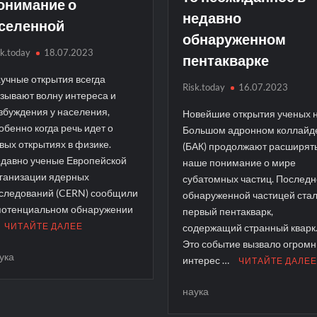
онимание о
недавно
селенной
обнаруженном
sk.today
18.07.2023
пентакварке
учные открытия всегда
Risk.today
16.07.2023
зывают волну интереса и
збуждения у населения,
Новейшие открытия ученых 
обенно когда речь идет о
Большом адронном коллайд
вых открытиях в физике.
(БАК) продолжают расширят
давно ученые Европейской
наше понимание о мире
ганизации ядерных
субатомных частиц. Послед
следований (CERN) сообщили
обнаруженной частицей ста
потенциальном обнаружении
первый пентакварк,
ЧИТАЙТЕ ДАЛЕЕ
содержащий странный кварк
Это событие вызвало огром
ука
интерес …
ЧИТАЙТЕ ДАЛЕ
наука