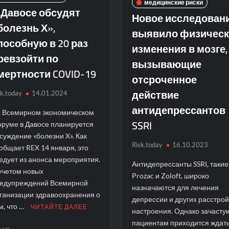
медицинские риски
 Давосе обсудят
Новое исследован
болезнь Х»,
выявило физическ
пособную в 20 раз
изменения в мозге,
ревзойти по
вызывающие
мертности COVID-19
отсроченное
действие
sk.today
14.01.2024
антидепрессантов
 Всемирном экономическом
SSRI
руме в Давосе планируется
суждение «болезни X». Как
Risk.today
16.10.2023
общает REX 14 января, это
едует из анонса мероприятия.
Антидепрессанты SSRI, такие
учетом новых
Prozac и Zoloft, широко
едупреждений Всемирной
назначаются для лечения
ганизации здравоохранения о
депрессии и других расстрой
м, что …
ЧИТАЙТЕ ДАЛЕЕ
настроения. Однако зачасту
пациентам приходится ждат
ука