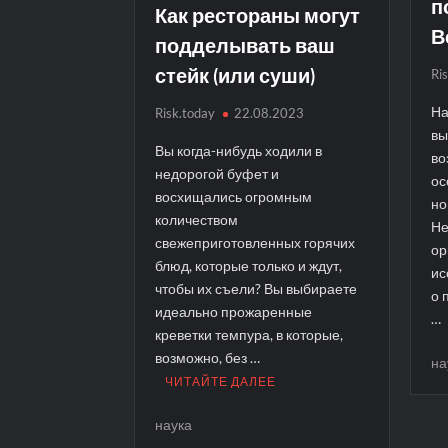
п
Как рестораны могут
В
подделывать ваш
стейк (или суши)
Ri
На
Risk.today
22.08.2023
вы
Вы когда-нибудь ходили в
во
недорогой буфет и
ос
восхищались огромным
но
количеством
Не
свежеприготовленных горячих
ор
блюд, которые только и ждут,
ис
чтобы их съели? Вы выбираете
о 
идеально прожаренные
…
креветки темпура, в которые,
возможно, без …
на
ЧИТАЙТЕ ДАЛЕЕ
наука