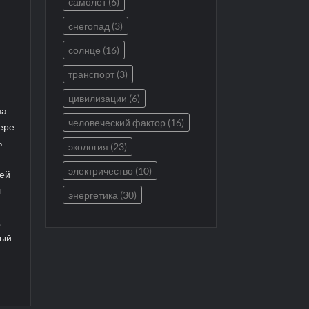
самолет
(6)
снегопад
(3)
солнце
(16)
транспорт
(3)
цивилизации
(6)
на
человеческий фактор
(16)
ере
ь
экология
(23)
электричество
(10)
ней
л
энергетика
(30)
.
ный
Е