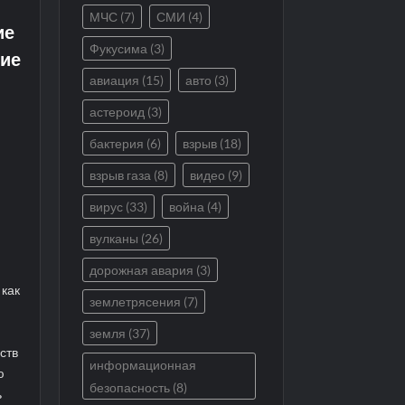
МЧС
(7)
СМИ
(4)
ие
Фукусима
(3)
ие
авиация
(15)
авто
(3)
астероид
(3)
бактерия
(6)
взрыв
(18)
взрыв газа
(8)
видео
(9)
вирус
(33)
война
(4)
вулканы
(26)
дорожная авария
(3)
 как
землетрясения
(7)
земля
(37)
ств
информационная
ю
безопасность
(8)
ь