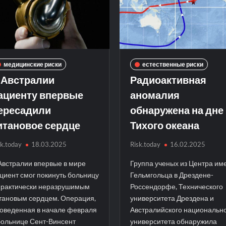
медицинские риски
естественные риски
 Австралии
Радиоактивная
ациенту впервые
аномалия
ересадили
обнаружена на дне
итановое сердце
Тихого океана
sk.today
18.03.2025
Risk.today
16.02.2025
Австралии впервые в мире
Группа ученых из Центра им
циент смог покинуть больницу
Гельмгольца в Дрездене-
практически неразрушимым
Россендорфе, Технического
тановым сердцем. Операция,
университета Дрездена и
оведенная в начале февраля
Австралийского национальн
больнице Сент-Винсент
университета обнаружила