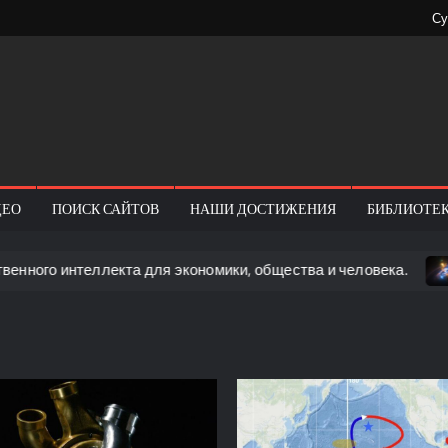
Су
k.today
ional
ity
ДЕО
ПОИСК САЙТОВ
НАШИ ДОСТИЖЕНИЯ
БИБЛИОТЕ
еллекта для экономики, общества и человека.
Новая ги