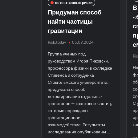
естественные риски
В
Придуман способ
«
найти частицы
с
гравитации
п
с
Risk.today
05.09.2024
Группа ученых под
Ri
руководством Игоря Пиковски,
На
профессора физики в колледже
фо
Стивенса и сотрудника
об
Стокгольмского университета,
со
придумала способ
сл
детектирования отдельных
С 
гравитонов — квантовых частиц,
пр
которые порождают
ор
гравитационное
то
взаимодействие. Результаты
исследования опубликованы …
на