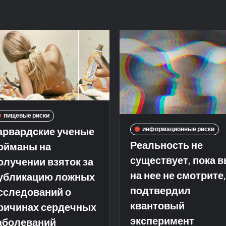
пищевые риски
арвардские ученые
информационные риски
Реальность не
ойманы на
существует, пока 
олучении взяток за
на нее не смотрите
убликацию ложных
подтвердил
сследований о
квантовый
ричинах сердечных
эксперимент
аболеваний