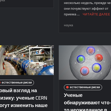
несколько недель, прежде ч
они почувствуют эффект от
приема …
ЧИТАЙТЕ ДАЛЕЕ
наука
естественные риски
естественные риски
овый взгляд на
Ученые
изику: ученые CERN
обнаруживают что
огут изменить наше
то неожиданное в