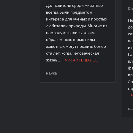
Долгожители среди животных
Ri
всегда были предметом
интереса для ученых и простых
Не
любителей природы. Многие из
до
нас задумывались, каким
са
образом некоторые виды
по
животных могут прожить более
и 
ста лет, когда человеческая
Га
жизнь …
ЧИТАЙТЕ ДАЛЕЕ
пл
фа
наука
пр
Ло
га
на