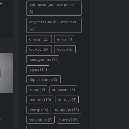
ем
информационные риски
(8)
искусственный интеллект
(55)
климат
(25)
книга
(7)
космос
(84)
мусор
(6)
наводнение
(9)
наука
(14)
образование
(5)
океан
(9)
оползень
(6)
пластик
(10)
погода
(4)
пожар
(46)
природа
(15)
-
радиация
(6)
риски
(10)