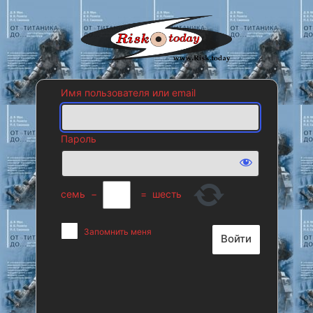
Войти
Risk.today
Имя пользователя или email
Пароль
семь
−
=
шесть
Запомнить меня