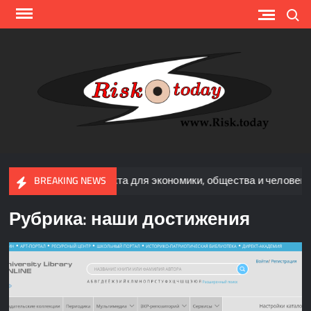
Перейти
Поиск
к
содержимому
Risk.
internat
expe
commu
 интеллекта для экономики, общества и человека.
Нова
BREAKING NEWS
Рубрика:
наши достижения