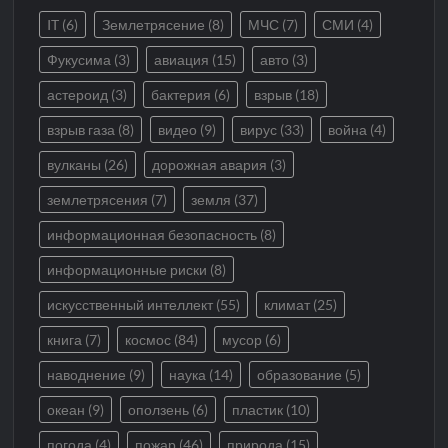
IT
(6)
Землетрясение
(8)
МЧС
(7)
СМИ
(4)
Фукусима
(3)
авиация
(15)
авто
(3)
астероид
(3)
бактерия
(6)
взрыв
(18)
взрыв газа
(8)
видео
(9)
вирус
(33)
война
(4)
вулканы
(26)
дорожная авария
(3)
землетрясения
(7)
земля
(37)
информационная безопасность
(8)
информационные риски
(8)
искусственный интеллект
(55)
климат
(25)
книга
(7)
космос
(84)
мусор
(6)
наводнение
(9)
наука
(14)
образование
(5)
океан
(9)
оползень
(6)
пластик
(10)
погода
(4)
пожар
(46)
природа
(15)