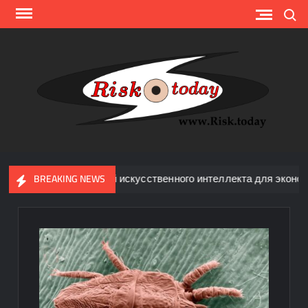
Перейти
Поиск
к
содержимому
Risk.
internat
expe
commu
недрения технологий искусственного интеллекта для экономики,
BREAKING NEWS