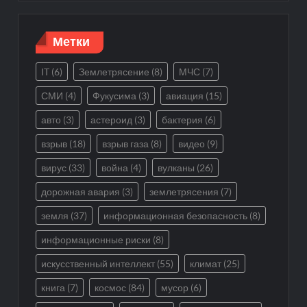
Метки
IT
(6)
Землетрясение
(8)
МЧС
(7)
СМИ
(4)
Фукусима
(3)
авиация
(15)
авто
(3)
астероид
(3)
бактерия
(6)
взрыв
(18)
взрыв газа
(8)
видео
(9)
вирус
(33)
война
(4)
вулканы
(26)
дорожная авария
(3)
землетрясения
(7)
земля
(37)
информационная безопасность
(8)
информационные риски
(8)
искусственный интеллект
(55)
климат
(25)
книга
(7)
космос
(84)
мусор
(6)