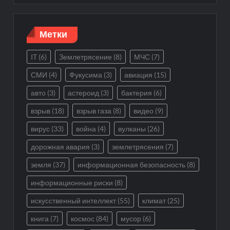
Метки
IT
(6)
Землетрясение
(8)
МЧС
(7)
СМИ
(4)
Фукусима
(3)
авиация
(15)
авто
(3)
астероид
(3)
бактерия
(6)
взрыв
(18)
взрыв газа
(8)
видео
(9)
вирус
(33)
война
(4)
вулканы
(26)
дорожная авария
(3)
землетрясения
(7)
земля
(37)
информационная безопасность
(8)
информационные риски
(8)
искусственный интеллект
(55)
климат
(25)
книга
(7)
космос
(84)
мусор
(6)