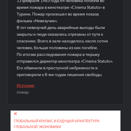
13 февраля 1983 года 64 человека погибли во
время пожара в кинотеатре «Cinema Statuto» в
Турине. Пожар произошел во время показа
фильма «Невезучие».
В тот невезучий день аварийные выходы были
закрыты и люди оказались отрезаны от пути к
спасению. Всего в зале находилось около сотни
человек, больше половины из них погибли.
По итогам расследования пожара в тюрьму
отправился директор кинотеатра «Cinema Statuto».
Его обвинили в преступной небрежности и
приговорили к 8-ми годам лишения свободы.
Источник
пожар
Навигация
по
ГЛОБАЛЬНЫЙ КРИЗИС И БУДУЩАЯ АРХИТЕКТУРА
ГЛОБАЛЬНОЙ ЭКОНОМИКИ