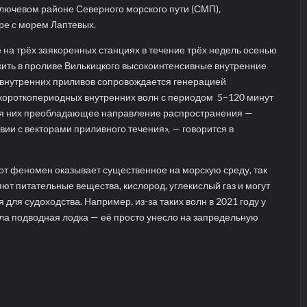
ключевом районе Северного морского пути (СМП),
е с морем Лаптевых.
на трёх заякоренных станциях в течение трёх недель осенью
ужить в проливе Вилькицкого высокоинтенсивные внутренние
внутренних приливов сопровождается генерацией
короткопериодных внутренних волн с периодом 5–120 минут
Для них преобладающее направление распространения —
твии с векторами приливного течения», — говорится в
тот феномен оказывает существенное на морскую среду, так
ют питательные вещества, кислород, углекислый газ и могут
 для судоходства. Например, из-за таких волн в 2021 году у
ла подводная лодка — её просто унесло на запредельную