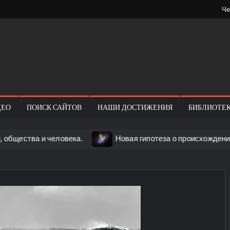
Че
k.today
ional
ity
ДЕО
ПОИСК САЙТОВ
НАШИ ДОСТИЖЕНИЯ
БИБЛИОТЕ
тва и человека.
Новая гипотеза о происхождении Вселе