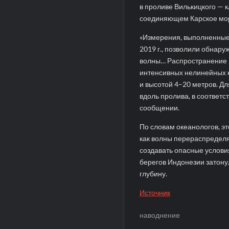
в проливе Вилькицкого — 
соединяющем Карское мор
«Измерения, выполненные 
2019 г., позволили обнар
волны… Распространение 
интенсивных нелинейных 
и высотой 4–20 метров. 
вдоль пролива, в соответс
сообщении.
По словам океанологов, э
как волны перераспределя
создавать опасные условия
берегов Индонезии затону
глубину.
Источник
наводнение